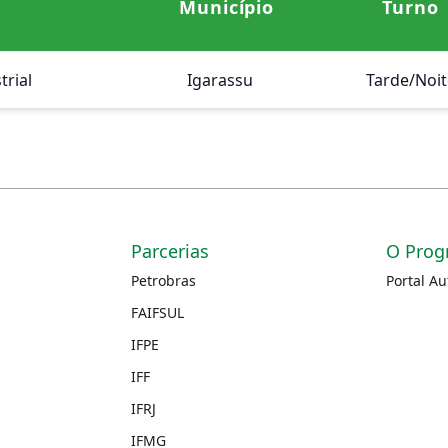
Município
Turno
trial
Igarassu
Tarde/Noit
Parcerias
O Prog
Petrobras
Portal A
FAIFSUL
IFPE
IFF
IFRJ
IFMG