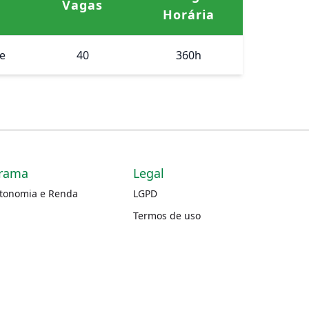
Vagas
Horária
e
40
360h
rama
Legal
utonomia e Renda
LGPD
Termos de uso